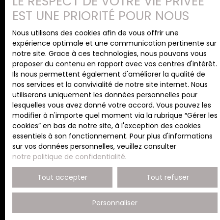
LE RESPECT DE VOTRE VIE PRIVÉE
Email
réaménagée pour créer un espace jour ouvert
EST UNE PRIORITÉ POUR NOUS
encore plus spacieux. La superficie très
Type d'offre
confortable des chambres de 12m2 chacune
Nous utilisons des cookies afin de vous offrir une
Vente
permet également de les aménager selon vos
expérience optimale et une communication pertinente sur
besoins : dressing, lit d’enfant supplémentaire,
notre site. Grace à ces technologies, nous pouvons vous
Type de bien
bureau, suite parentale, etc… les possibilités sont
Appartement
proposer du contenu en rapport avec vos centres d'intérêt.
nombreuses. Notre agence peut vous aider à
Ils nous permettent également d'améliorer la qualité de
élaborer votre projet de rénovation grâce à son
nos services et la convivialité de notre site internet. Nous
Localisation
réseau d’artisans qualifiés. Si vous êtes intéressé
utiliserons uniquement les données personnelles pour
par ce bien à fort potentiel, n’hésitez pas à
lesquelles vous avez donné votre accord. Vous pouvez les
contacter notre agence au 06 41 95 43 88 pour
modifier à n'importe quel moment via la rubrique ″Gérer les
Budget max (€)
discuter ensemble de votre projet. Prix de vente du
cookies″ en bas de notre site, à l'exception des cookies
bien : 210 000€ honoraires d’agence inclus, soit
essentiels à son fonctionnement. Pour plus d'informations
200 000 € hors honoraire d’agence et 5%
Surface min (m²)
sur vos données personnelles, veuillez consulter
d’honoraire TTC à la charge de l’acquéreur.
notre politique de confidentialité
.
Agence DS Immo, SARL au capital de 2 500 €,
Pièces min
immatriculée au RCS d’Ajaccio sous le numéro 910
Tout accepter
Tout refuser
189 414.
J'accepte le traitement de mes données
Personnaliser
personnelles conformément au RGPD. Si vous ne